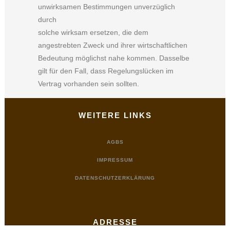
unwirksamen Bestimmungen unverzüglich
durch
solche wirksam ersetzen, die dem
angestrebten Zweck und ihrer wirtschaftlichen
Bedeutung möglichst nahe kommen. Dasselbe
gilt für den Fall, dass Regelungslücken im
Vertrag vorhanden sein sollten.
WEITERE LINKS
AGBS
IMPRESSUM
DATENSCHUTZERKLÄRUNG
ADRESSE